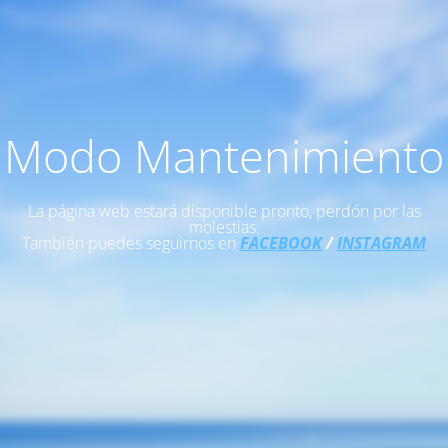
Modo Mantenimiento
La página web estará disponible pronto, perdón por las
molestias.
También puedes seguirnos en
FACEBOOK
/
INSTAGRAM