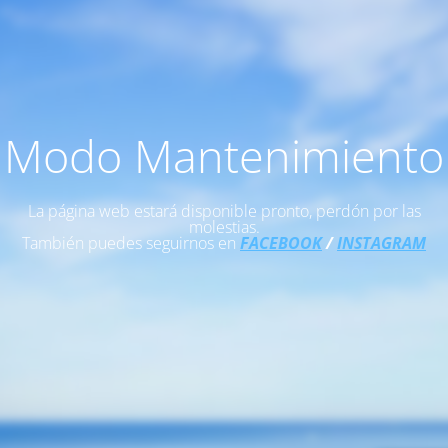
Modo Mantenimiento
La página web estará disponible pronto, perdón por las
molestias.
También puedes seguirnos en
FACEBOOK
/
INSTAGRAM