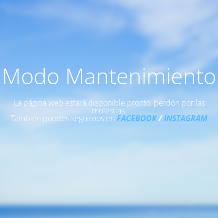
Modo Mantenimiento
La página web estará disponible pronto, perdón por las
molestias.
También puedes seguirnos en
FACEBOOK
/
INSTAGRAM