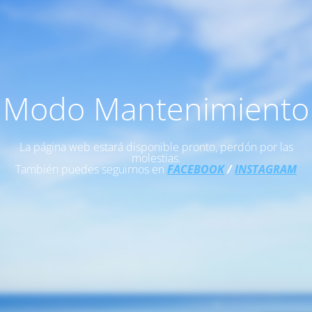
Modo Mantenimiento
La página web estará disponible pronto, perdón por las
molestias.
También puedes seguirnos en
FACEBOOK
/
INSTAGRAM