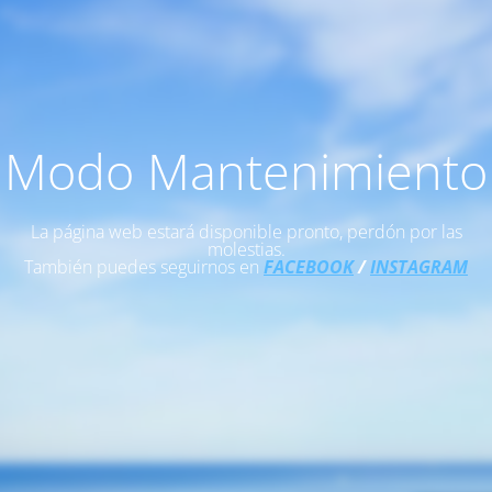
Modo Mantenimiento
La página web estará disponible pronto, perdón por las
molestias.
También puedes seguirnos en
FACEBOOK
/
INSTAGRAM