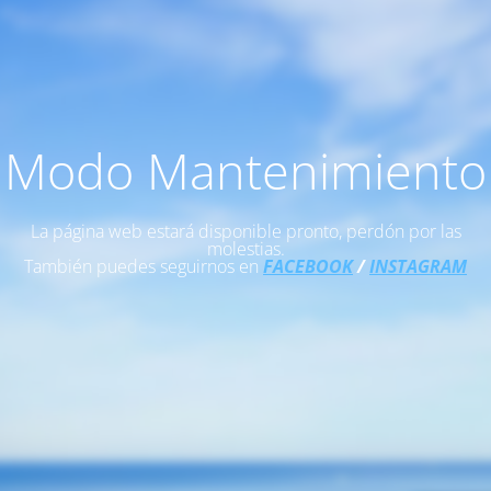
Modo Mantenimiento
La página web estará disponible pronto, perdón por las
molestias.
También puedes seguirnos en
FACEBOOK
/
INSTAGRAM