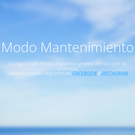
Modo Mantenimiento
La página web estará disponible pronto, perdón por las
molestias.
También puedes seguirnos en
FACEBOOK
/
INSTAGRAM