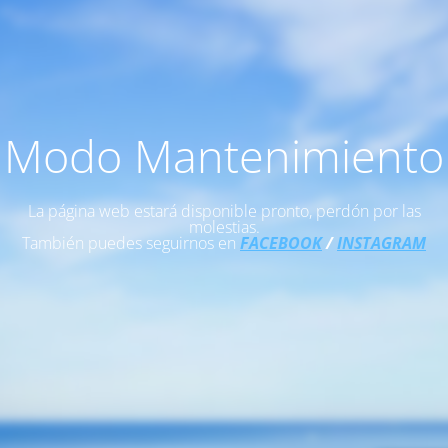
Modo Mantenimiento
La página web estará disponible pronto, perdón por las
molestias.
También puedes seguirnos en
FACEBOOK
/
INSTAGRAM