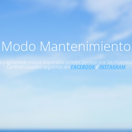
Modo Mantenimiento
a página web estará disponible pronto, perdón por las molestia
También puedes seguirnos en
FACEBOOK
/
INSTAGRAM