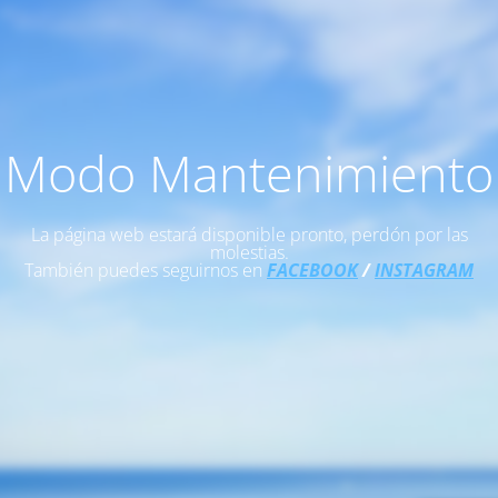
Modo Mantenimiento
La página web estará disponible pronto, perdón por las
molestias.
También puedes seguirnos en
FACEBOOK
/
INSTAGRAM