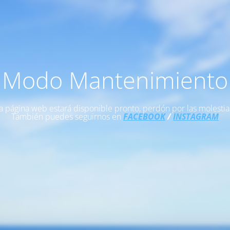
Modo Mantenimiento
a página web estará disponible pronto, perdón por las molestia
También puedes seguirnos en
FACEBOOK
/
INSTAGRAM