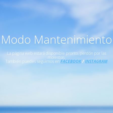
Modo Mantenimiento
La página web estará disponible pronto, perdón por las
molestias.
También puedes seguirnos en
FACEBOOK
/
INSTAGRAM