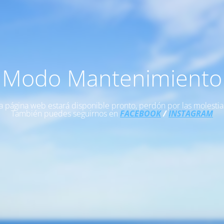
Modo Mantenimiento
a página web estará disponible pronto, perdón por las molestia
También puedes seguirnos en
FACEBOOK
/
INSTAGRAM