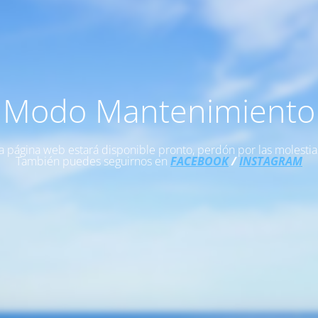
Modo Mantenimiento
a página web estará disponible pronto, perdón por las molestia
También puedes seguirnos en
FACEBOOK
/
INSTAGRAM