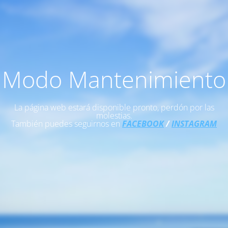
Modo Mantenimiento
La página web estará disponible pronto, perdón por las
molestias.
También puedes seguirnos en
FACEBOOK
/
INSTAGRAM